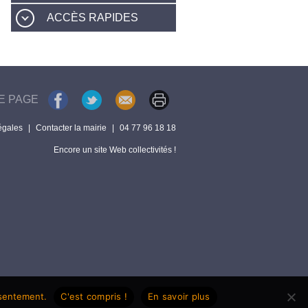
ACCÈS RAPIDES
E PAGE
égales
|
Contacter la mairie
|
04 77 96 18 18
Encore un site Web collectivités !
nsentement.
C'est compris !
En savoir plus