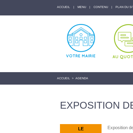
ACCUEIL
|
MENU
|
CONTENU
|
PLAN DU SI
ACCUEIL
>
AGENDA
EXPOSITION D
Exposition de
LE