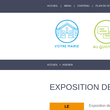
ACCUEIL
|
MENU
|
CONTENU
|
PLAN DU SI
ACCUEIL
>
AGENDA
EXPOSITION D
Exposition de
LE