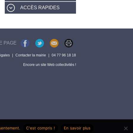
ACCÈS RAPIDES
E PAGE
égales
|
Contacter la mairie
|
04 77 96 18 18
Encore un site Web collectivités !
nsentement.
C'est compris !
En savoir plus