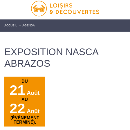
ACCUEIL
>
AGENDA
EXPOSITION NASCA
ABRAZOS
DU
21
Août
AU
22
Août
(ÉVÉNEMENT
TERMINÉ),