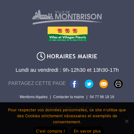
Lundi au vendredi : 9h-12h30 et 13h30-17h
PARTAGEZ CETTE PAGE
Mentions légales
|
Contacter la mairie
|
04 77 96 18 18
Encore un site Web collectivités !
Pour respecter vos données personnelles, ce site n'utilise que
des Cookies strictement nécessaires et exemptés de
consentement.
C'est compris !
En savoir plus