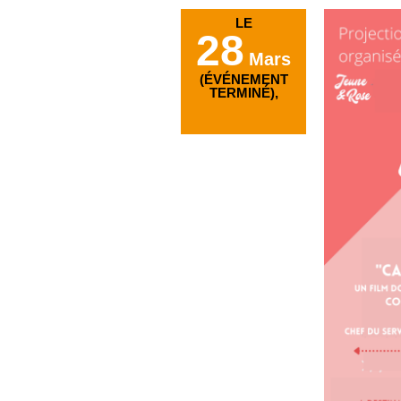
LE
28
Mars
(ÉVÉNEMENT
TERMINÉ),