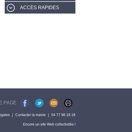
ACCÈS RAPIDES
E PAGE
égales
|
Contacter la mairie
|
04 77 96 18 18
Encore un site Web collectivités !