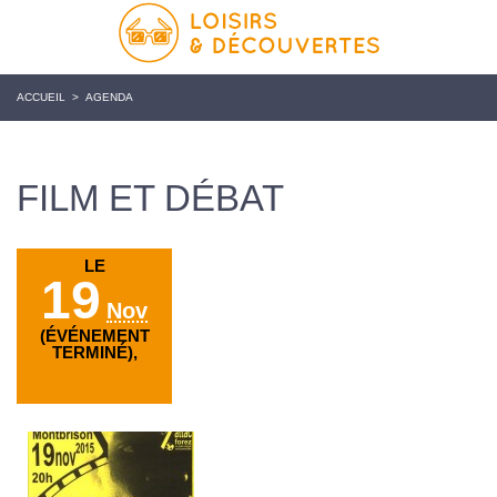
ACCUEIL
>
AGENDA
FILM ET DÉBAT
LE
19
Nov
(ÉVÉNEMENT
TERMINÉ),