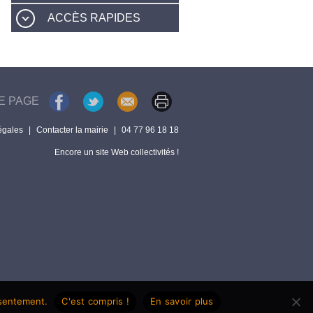
ACCÈS RAPIDES
E PAGE
égales
|
Contacter la mairie
|
04 77 96 18 18
Encore un site Web collectivités !
nsentement.
C'est compris !
En savoir plus