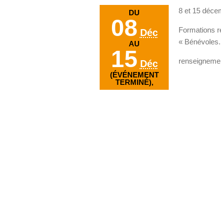
8 et 15 déce
DU
08
Formations ré
Déc
« Bénévoles.
AU
15
renseignemen
Déc
(ÉVÉNEMENT
TERMINÉ),