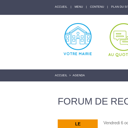
ACCUEIL
|
MENU
|
CONTENU
|
PLAN DU SI
ACCUEIL
>
AGENDA
FORUM DE RE
Vendredi 6 o
LE