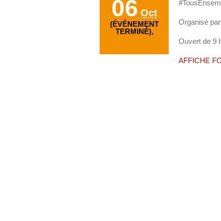
06
#TousEnsemb
Oct
Organisé par
(ÉVÉNEMENT
TERMINÉ),
Ouvert de 9 
AFFICHE F