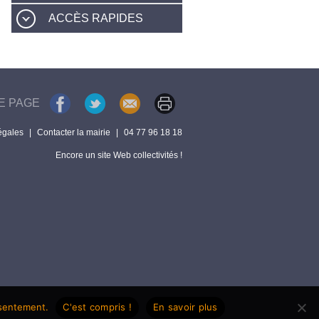
ACCÈS RAPIDES
E PAGE
égales
|
Contacter la mairie
|
04 77 96 18 18
Encore un site Web collectivités !
nsentement.
C'est compris !
En savoir plus