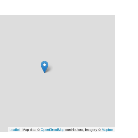
Leaflet
| Map data ©
OpenStreetMap
contributors, Imagery ©
Mapbox