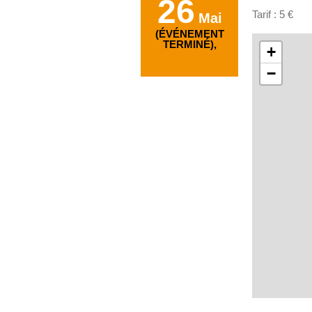
26
Tarif : 5 €
Mai
(ÉVÉNEMENT
TERMINÉ),
+
−