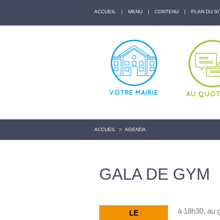
ACCUEIL
|
MENU
|
CONTENU
|
PLAN DU SI
ACCUEIL
>
AGENDA
GALA DE GYM
à 18h30, au
LE