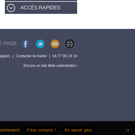
ACCÈS RAPIDES
E PAGE
égales
|
Contacter la mairie
|
04 77 96 18 18
Encore un site Web collectivités !
nsentement.
C'est compris !
En savoir plus