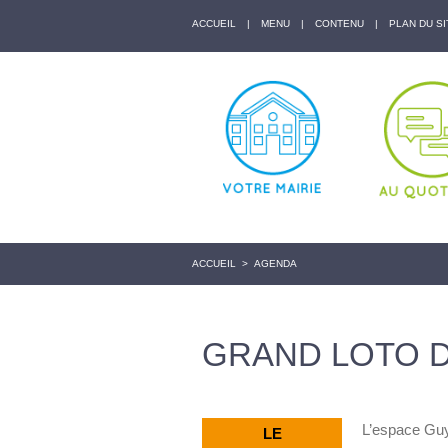
ACCUEIL
|
MENU
|
CONTENU
|
PLAN DU SI
ACCUEIL
>
AGENDA
GRAND LOTO 
L’espace Guy
LE