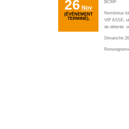
26
BCMF
Nov
Nombreux lot
(ÉVÉNEMENT
TERMINÉ),
VIP ASSE, un
de détente o
Dimanche 26 
Renseigneme