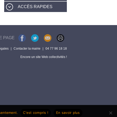
ACCÈS RAPIDES
E PAGE
égales
|
Contacter la mairie
|
04 77 96 18 18
Encore un site Web collectivités !
nsentement.
C'est compris !
En savoir plus