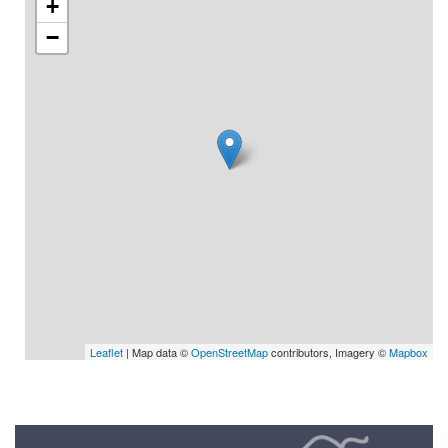
+
−
Leaflet
| Map data ©
OpenStreetMap
contributors, Imagery ©
Mapbox