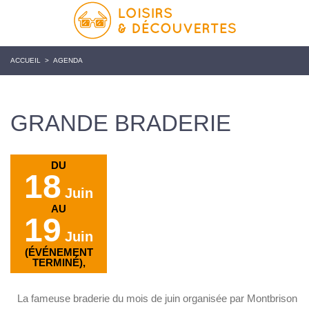
ACCUEIL
>
AGENDA
GRANDE BRADERIE
DU
18
Juin
AU
19
Juin
(ÉVÉNEMENT
TERMINÉ),
La fameuse braderie du mois de juin organisée par Montbrison