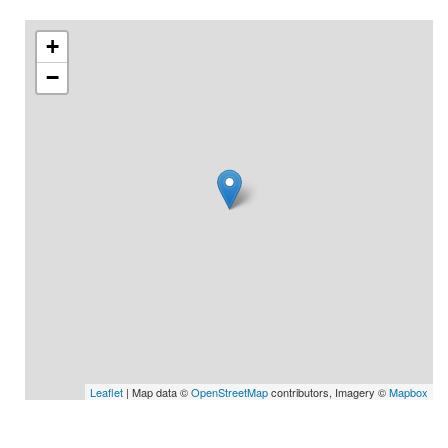
+
−
Leaflet
| Map data ©
OpenStreetMap
contributors, Imagery ©
Mapbox