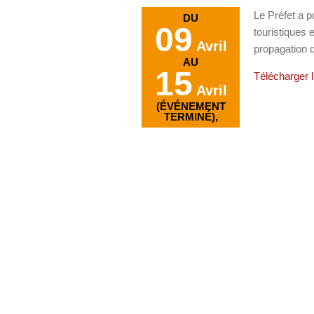
Le Préfet a p
DU
09
touristiques 
Avril
propagation 
AU
15
Télécharger l’
Avril
(ÉVÉNEMENT
TERMINÉ),