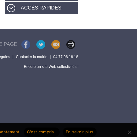
ACCÈS RAPIDES
E PAGE
égales
|
Contacter la mairie
|
04 77 96 18 18
Encore un site Web collectivités !
nsentement.
C'est compris !
En savoir plus