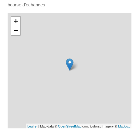
bourse d’échanges
+
−
Leaflet
| Map data ©
OpenStreetMap
contributors, Imagery ©
Mapbox