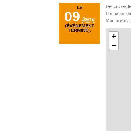
Découvrez les
LE
09
Formation du
Janv
Montbrison, 
(ÉVÉNEMENT
TERMINÉ),
+
−