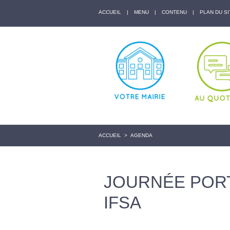
ACCUEIL
|
MENU
|
CONTENU
|
PLAN DU SI
ACCUEIL
>
AGENDA
JOURNÉE PORT
IFSA