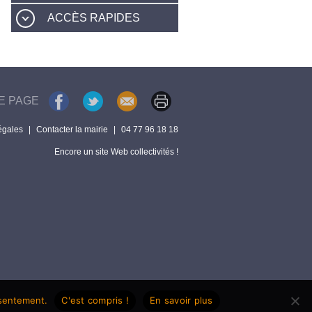
ACCÈS RAPIDES
E PAGE
égales
|
Contacter la mairie
|
04 77 96 18 18
Encore un site Web collectivités !
nsentement.
C'est compris !
En savoir plus