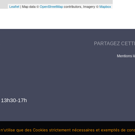
Leaflet
| Map data ©
OpenStreetMap
contributors, Imagery ©
Mapbox
PARTAGEZ CETT
Mentions l
t 13h30-17h
 n'utilise que des Cookies strictement nécessaires et exemptés de co