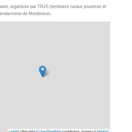
isir, organisée par TRJS (territoires ruraux jeunesse et
 Gendarmerie de Montbrison.
Leaflet
| Map data ©
OpenStreetMap
contributors, Imagery ©
Mapbox