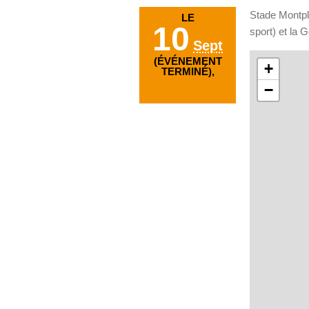
Stade Montpla
LE
10
sport) et la
Sept
(ÉVÉNEMENT
+
TERMINÉ),
−