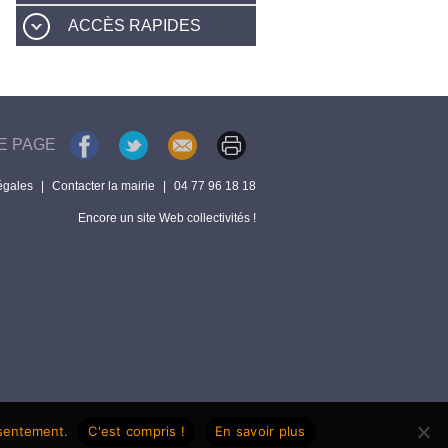
ACCÈS RAPIDES
E PAGE
égales
|
Contacter la mairie
|
04 77 96 18 18
Encore un site Web collectivités !
nsentement.
C'est compris !
En savoir plus