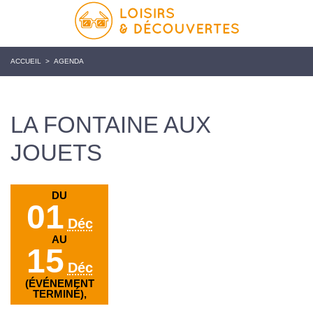
ACCUEIL
>
AGENDA
LA FONTAINE AUX
JOUETS
DU
01
Déc
AU
15
Déc
(ÉVÉNEMENT
TERMINÉ),