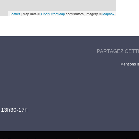
Leaflet
| Map data ©
OpenStreetMap
contributors, Imagery ©
Mapbox
PARTAGEZ CETT
Mentions l
t 13h30-17h