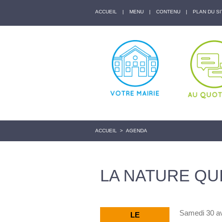
ACCUEIL
|
MENU
|
CONTENU
|
PLAN DU SI
ACCUEIL
>
AGENDA
LA NATURE QUI
Samedi 30 av
LE