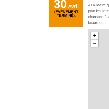
30
« La nature qu
Avril
pour les peti
(ÉVÉNEMENT
TERMINÉ),
chansons à la
beaux jours. 
+
−