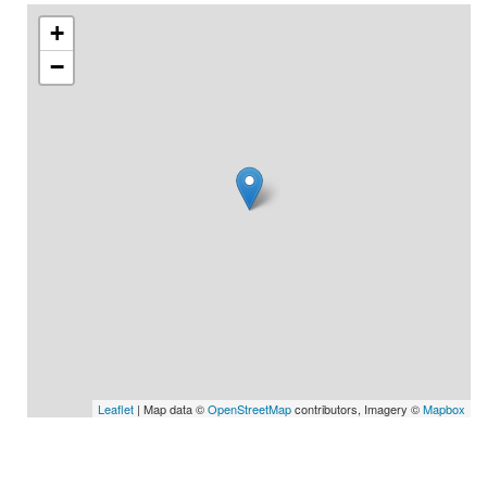
+
−
Leaflet
| Map data ©
OpenStreetMap
contributors, Imagery ©
Mapbox