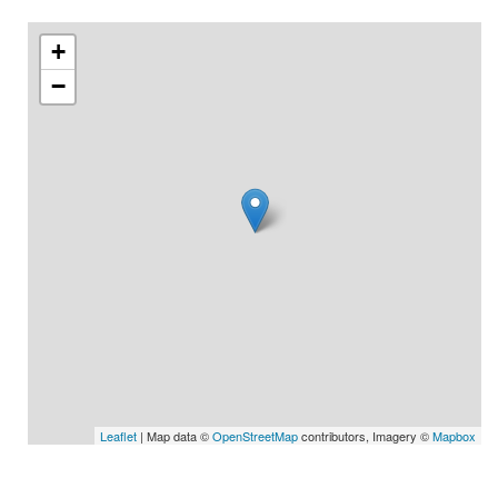
+
−
Leaflet
| Map data ©
OpenStreetMap
contributors, Imagery ©
Mapbox