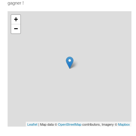
gagner !
+
−
Leaflet
| Map data ©
OpenStreetMap
contributors, Imagery ©
Mapbox