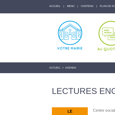
ACCUEIL
|
MENU
|
CONTENU
|
PLAN DU SI
ACCUEIL
>
AGENDA
LECTURES EN
Centre social
LE