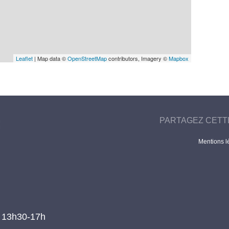
Leaflet
| Map data ©
OpenStreetMap
contributors, Imagery ©
Mapbox
PARTAGEZ CETT
Mentions l
t 13h30-17h