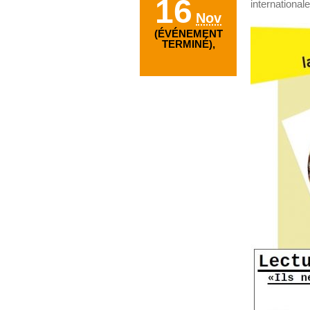
16
internationale
Nov
(ÉVÉNEMENT
TERMINÉ),