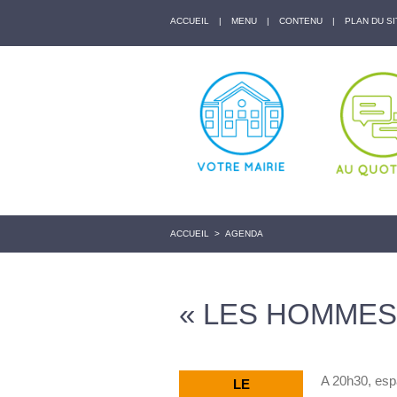
ACCUEIL
|
MENU
|
CONTENU
|
PLAN DU SI
ACCUEIL
>
AGENDA
« LES HOMMES
A 20h30, esp
LE