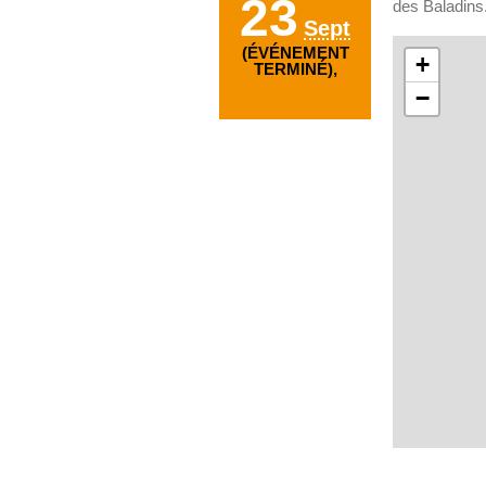
23
des Baladins
Sept
(ÉVÉNEMENT
+
TERMINÉ),
−