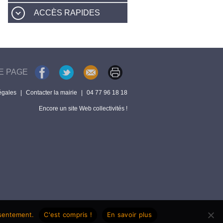
ACCÈS RAPIDES
E PAGE
égales
|
Contacter la mairie
|
04 77 96 18 18
Encore un site Web collectivités !
nsentement.
C'est compris !
En savoir plus