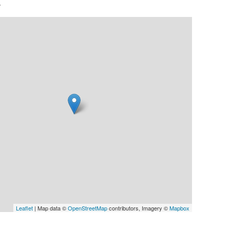
.
Leaflet
| Map data ©
OpenStreetMap
contributors, Imagery ©
Mapbox