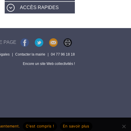
ACCÈS RAPIDES
E PAGE
égales
|
Contacter la mairie
|
04 77 96 18 18
Encore un site Web collectivités !
nsentement.
C'est compris !
En savoir plus