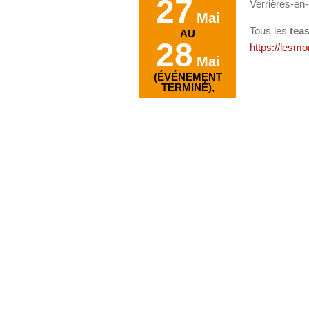
27
Verrières-en
Mai
Tous les
tea
AU
28
https://lesm
Mai
(ÉVÉNEMENT
TERMINÉ),