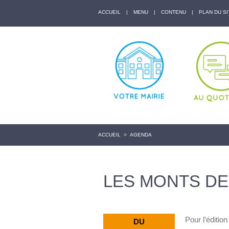
ACCUEIL
|
MENU
|
CONTENU
|
PLAN DU SI
ACCUEIL
>
AGENDA
LES MONTS DE
Pour l’éditio
DU