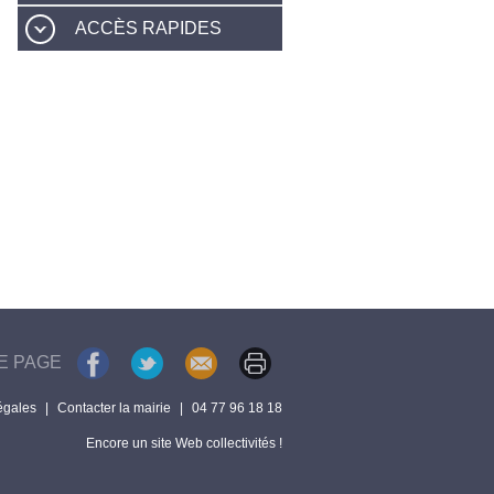
ACCÈS RAPIDES
E PAGE
égales
|
Contacter la mairie
|
04 77 96 18 18
Encore un site Web collectivités !