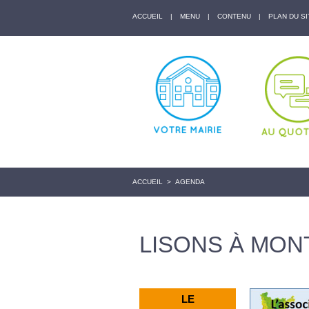
ACCUEIL
|
MENU
|
CONTENU
|
PLAN DU SI
ACCUEIL
>
AGENDA
LISONS À MON
LE