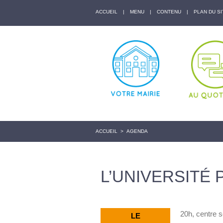
ACCUEIL
|
MENU
|
CONTENU
|
PLAN DU SI
ACCUEIL
>
AGENDA
L’UNIVERSITÉ
20h, centre s
LE