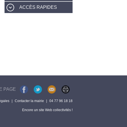
ACCÈS RAPIDES
E PAGE
égales
|
Contacter la mairie
|
04 77 96 18 18
Encore un site Web collectivités !