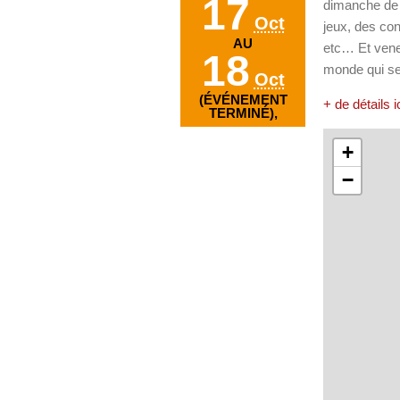
17
dimanche de 
Oct
jeux, des co
AU
etc… Et vene
18
monde qui se 
Oct
(ÉVÉNEMENT
+ de détails i
TERMINÉ),
+
−