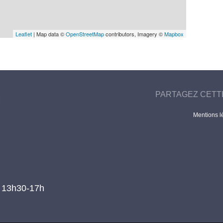
Leaflet
| Map data ©
OpenStreetMap
contributors, Imagery ©
Mapbox
PARTAGEZ CETT
Mentions l
t 13h30-17h