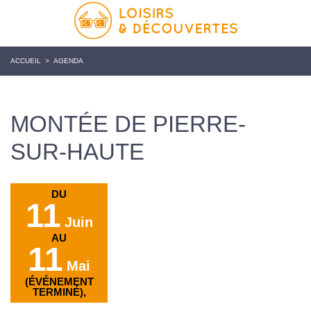
ACCUEIL
>
AGENDA
MONTÉE DE PIERRE-
SUR-HAUTE
DU
11
Juin
AU
11
Mai
(ÉVÉNEMENT
TERMINÉ),