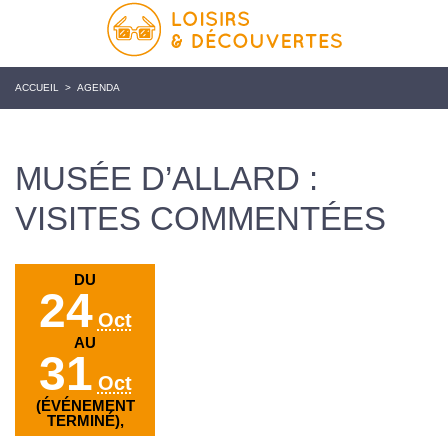
ACCUEIL
>
AGENDA
MUSÉE D’ALLARD :
VISITES COMMENTÉES
DU
24
Oct
AU
31
Oct
(ÉVÉNEMENT
TERMINÉ),