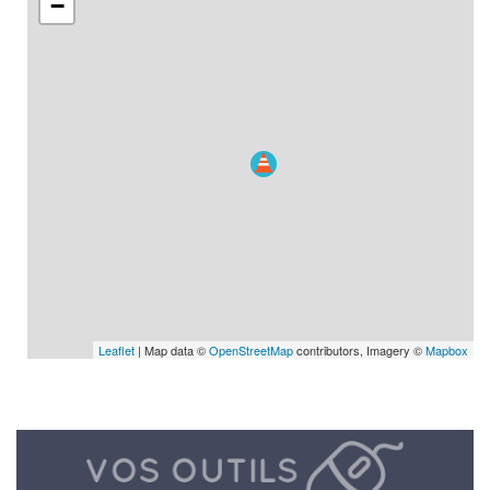
−
Leaflet
| Map data ©
OpenStreetMap
contributors, Imagery ©
Mapbox