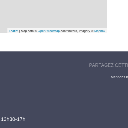
Leaflet
| Map data ©
OpenStreetMap
contributors, Imagery ©
Mapbox
PARTAGEZ CETT
Mentions l
t 13h30-17h