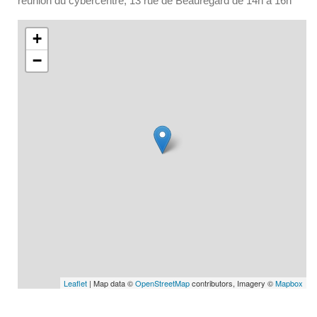
réunion du cybercentre, 13 rue de Beauregard de 14h à 16h
+
−
Leaflet
| Map data ©
OpenStreetMap
contributors, Imagery ©
Mapbox