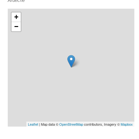
Ardèche
+
−
Leaflet
| Map data ©
OpenStreetMap
contributors, Imagery ©
Mapbox