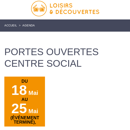
ACCUEIL
>
AGENDA
PORTES OUVERTES
CENTRE SOCIAL
DU
18
Mai
AU
25
Mai
(ÉVÉNEMENT
TERMINÉ),