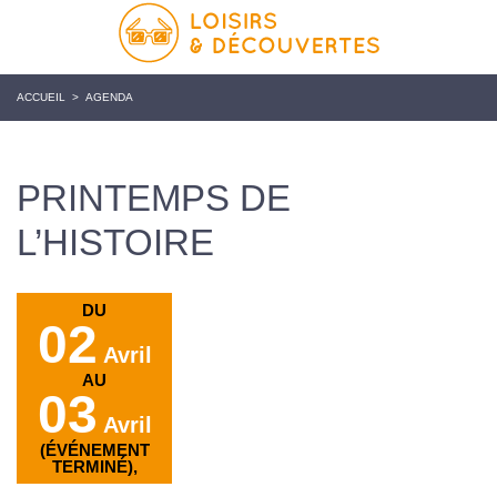
ACCUEIL
>
AGENDA
PRINTEMPS DE
L’HISTOIRE
DU
02
Avril
AU
03
Avril
(ÉVÉNEMENT
TERMINÉ),