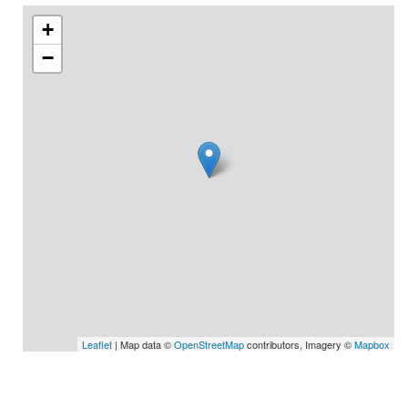
+
−
Leaflet
| Map data ©
OpenStreetMap
contributors, Imagery ©
Mapbox