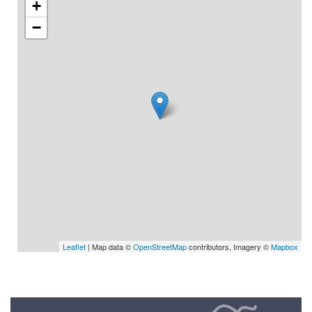
+
−
Leaflet
| Map data ©
OpenStreetMap
contributors, Imagery ©
Mapbox