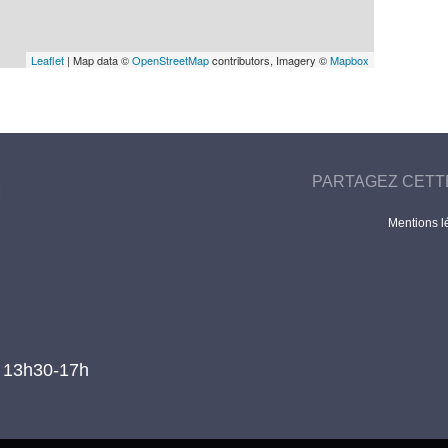
Leaflet
| Map data ©
OpenStreetMap
contributors, Imagery ©
Mapbox
PARTAGEZ CETT
Mentions l
t 13h30-17h