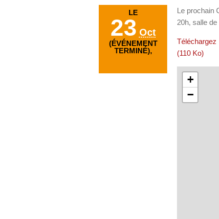
Le prochain C
LE
23
20h, salle de 
Oct
Téléchargez 
(ÉVÉNEMENT
TERMINÉ),
(110 Ko)
+
−