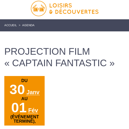
ACCUEIL
>
AGENDA
PROJECTION FILM
« CAPTAIN FANTASTIC »
DU
30
Janv
AU
01
Fév
(ÉVÉNEMENT
TERMINÉ),