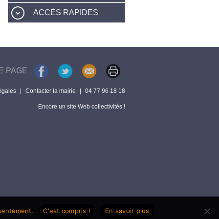
ACCÈS RAPIDES
E PAGE
égales
|
Contacter la mairie
|
04 77 96 18 18
Encore un site Web collectivités !
nsentement.
C'est compris !
En savoir plus