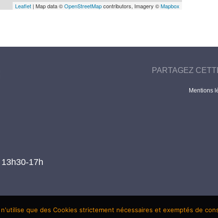
Leaflet
| Map data ©
OpenStreetMap
contributors, Imagery ©
Mapbox
PARTAGEZ CETT
Mentions l
t 13h30-17h
 n'utilise que des Cookies strictement nécessaires et exemptés de co