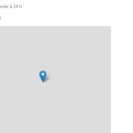
vrier à 19 h
l