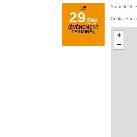
Samedi 29 fé
LE
29
Centre Socia
Fév
(ÉVÉNEMENT
TERMINÉ),
+
−