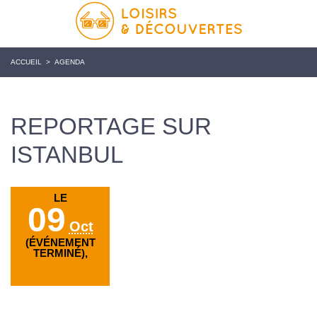
ACCUEIL
>
AGENDA
REPORTAGE SUR
ISTANBUL
LE
09
Oct
(ÉVÉNEMENT
TERMINÉ),