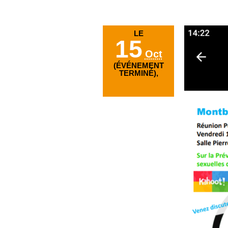
LE
15
Oct
(ÉVÉNEMENT
TERMINÉ),