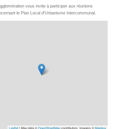
gglomération vous invite à participer aux réunions
ncernant le Plan Local d’Urbanisme Intercommunal.
Leaflet
| Map data ©
OpenStreetMap
contributors, Imagery ©
Mapbox