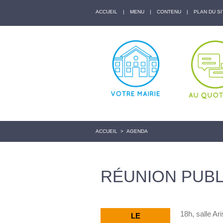
ACCUEIL
|
MENU
|
CONTENU
|
PLAN DU SI
ACCUEIL
>
AGENDA
RÉUNION PUBL
18h, salle Ar
LE