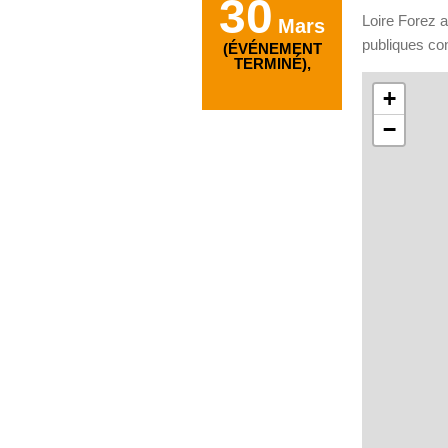
30
Loire Forez a
Mars
publiques co
(ÉVÉNEMENT
TERMINÉ),
+
−