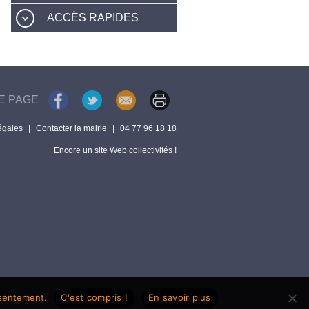
ACCÈS RAPIDES
E PAGE
égales
|
Contacter la mairie
|
04 77 96 18 18
Encore un site Web collectivités !
nsentement.
C'est compris !
En savoir plus