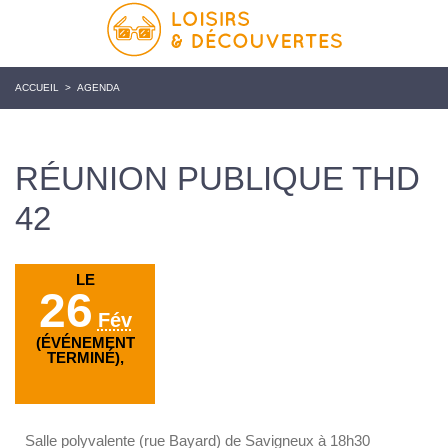
ACCUEIL
>
AGENDA
RÉUNION PUBLIQUE THD
42
LE
26
Fév
(ÉVÉNEMENT
TERMINÉ),
Salle polyvalente (rue Bayard) de Savigneux à 18h30