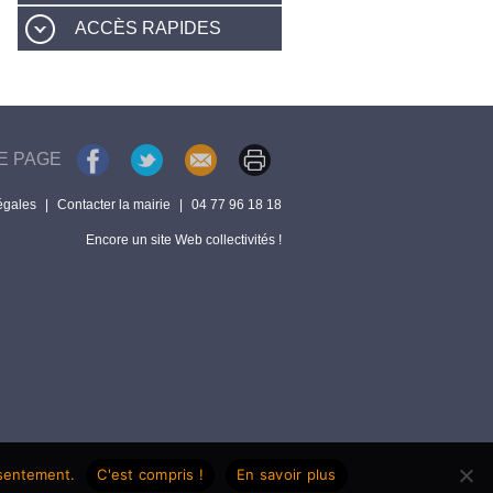
ACCÈS RAPIDES
E PAGE
égales
|
Contacter la mairie
|
04 77 96 18 18
Encore un site Web collectivités !
nsentement.
C'est compris !
En savoir plus