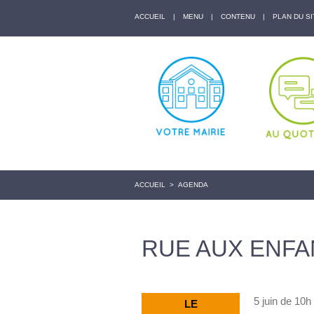
ACCUEIL
|
MENU
|
CONTENU
|
PLAN DU SI
ACCUEIL
>
AGENDA
RUE AUX ENFA
5 juin de 10h
LE