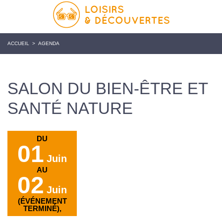
ACCUEIL
>
AGENDA
SALON DU BIEN-ÊTRE ET
SANTÉ NATURE
DU
01
Juin
AU
02
Juin
(ÉVÉNEMENT
TERMINÉ),