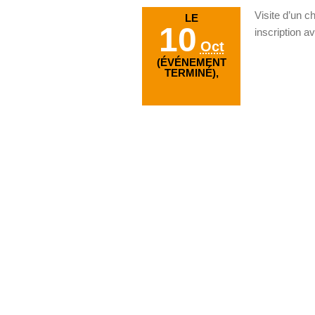
Visite d’un ch
LE
10
inscription a
Oct
(ÉVÉNEMENT
TERMINÉ),