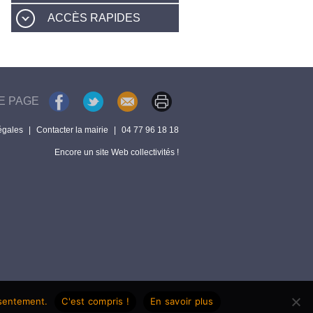
ACCÈS RAPIDES
E PAGE
égales
|
Contacter la mairie
|
04 77 96 18 18
Encore un site Web collectivités !
nsentement.
C'est compris !
En savoir plus