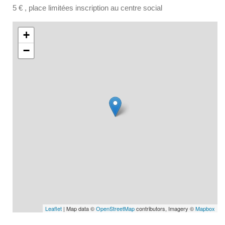
5 € , place limitées inscription au centre social
+
−
Leaflet
| Map data ©
OpenStreetMap
contributors, Imagery ©
Mapbox