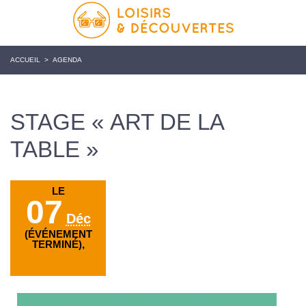
ACCUEIL
>
AGENDA
STAGE « ART DE LA
TABLE »
LE
07
Déc
(ÉVÉNEMENT
TERMINÉ),